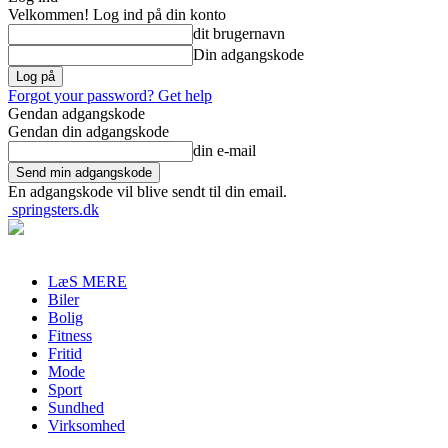
Velkommen! Log ind på din konto
dit brugernavn
Din adgangskode
Forgot your password? Get help
Gendan adgangskode
Gendan din adgangskode
din e-mail
En adgangskode vil blive sendt til din email.
springsters.dk
LæS MERE
Biler
Bolig
Fitness
Fritid
Mode
Sport
Sundhed
Virksomhed