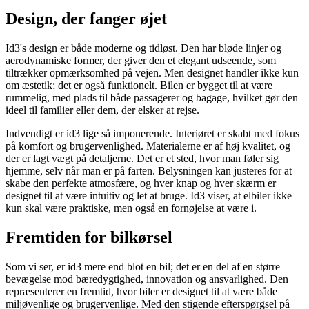
Design, der fanger øjet
Id3's design er både moderne og tidløst. Den har bløde linjer og
aerodynamiske former, der giver den et elegant udseende, som
tiltrækker opmærksomhed på vejen. Men designet handler ikke kun
om æstetik; det er også funktionelt. Bilen er bygget til at være
rummelig, med plads til både passagerer og bagage, hvilket gør den
ideel til familier eller dem, der elsker at rejse.
Indvendigt er id3 lige så imponerende. Interiøret er skabt med fokus
på komfort og brugervenlighed. Materialerne er af høj kvalitet, og
der er lagt vægt på detaljerne. Det er et sted, hvor man føler sig
hjemme, selv når man er på farten. Belysningen kan justeres for at
skabe den perfekte atmosfære, og hver knap og hver skærm er
designet til at være intuitiv og let at bruge. Id3 viser, at elbiler ikke
kun skal være praktiske, men også en fornøjelse at være i.
Fremtiden for bilkørsel
Som vi ser, er id3 mere end blot en bil; det er en del af en større
bevægelse mod bæredygtighed, innovation og ansvarlighed. Den
repræsenterer en fremtid, hvor biler er designet til at være både
miljøvenlige og brugervenlige. Med den stigende efterspørgsel på