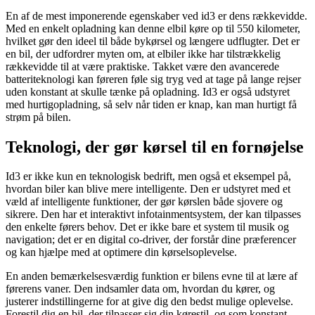
En af de mest imponerende egenskaber ved id3 er dens rækkevidde.
Med en enkelt opladning kan denne elbil køre op til 550 kilometer,
hvilket gør den ideel til både bykørsel og længere udflugter. Det er
en bil, der udfordrer myten om, at elbiler ikke har tilstrækkelig
rækkevidde til at være praktiske. Takket være den avancerede
batteriteknologi kan føreren føle sig tryg ved at tage på lange rejser
uden konstant at skulle tænke på opladning. Id3 er også udstyret
med hurtigopladning, så selv når tiden er knap, kan man hurtigt få
strøm på bilen.
Teknologi, der gør kørsel til en fornøjelse
Id3 er ikke kun en teknologisk bedrift, men også et eksempel på,
hvordan biler kan blive mere intelligente. Den er udstyret med et
væld af intelligente funktioner, der gør kørslen både sjovere og
sikrere. Den har et interaktivt infotainmentsystem, der kan tilpasses
den enkelte førers behov. Det er ikke bare et system til musik og
navigation; det er en digital co-driver, der forstår dine præferencer
og kan hjælpe med at optimere din kørselsoplevelse.
En anden bemærkelsesværdig funktion er bilens evne til at lære af
førerens vaner. Den indsamler data om, hvordan du kører, og
justerer indstillingerne for at give dig den bedst mulige oplevelse.
Forestil dig en bil, der tilpasser sig din kørestil, og som konstant