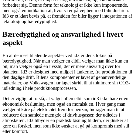
forbedrer sig. Denne form for teknologi er ikke kun imponerende,
men også en indikation af, hvor vi er på vej hen med bilindustrien.
Id3 er et klart bevis på, at fremtiden for biler ligger i integrationen af
teknologi og bæredygtighed.
Bæredygtighed og ansvarlighed i hvert
aspekt
En af de mest tiltalende aspekter ved id3 er dens fokus på
bæredygtighed. Når man vælger en elbil, vælger man ikke kun en
bil; man vælger også en livsstil, der er mere ansvarlig over for
planeten. Id3 er designet med miljøet i tankerne, fra produktionen til
den daglige drift. Bilens komponenter er lavet af genanvendelige
materialer, og Volkswagen har taget skridt til at minimere sin CO2-
udledning i hele produktionsprocessen.
Det er vigtigt at forstå, at valget af en elbil som id3 ikke bare er en
økonomisk beslutning, men også en moralsk en. Hver gang man
vælger at køre på elektricitet frem for benzin, bidrager man til at
reducere den samlede mængde af drivhusgasser, der udledes i
atmosfæren. Id3 tilbyder en praktisk løsning til dem, der ønsker at
gøre en forskel, men som ikke ønsker at gå på kompromis med stil
eller komfort.