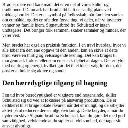
Brød er mere end bare mad; det er en del af vores kultur og
traditioner. I Danmark har brød altid haft en særlig plads ved
middagsbordet. Det er et symbol på fællesskab, når familien samles
om et måltid, og det er ofte den første ting, vi deler, når vi inviterer
venner og familie hjem. Signaturbrød fra Schulstad er ingen
undtagelse. Det bringer folk sammen, skaber samtaler og minder, der
varer ved.
Men brødet har også en praktisk funktion. I en travl hverdag, hvor vi
alle løber fra den ene opgave til den anden, kan en skive af dette
brød være en hurtig og velsmagende løsning. Det kan bruges til
morgenmad, frokost eller som en snack i løbet af dagen. Det er fyldt
med næring og energi, hvilket gør det til et ideelt valg for dem, der
ønsker at holde sig aktive og sunde.
Den bæredygtige tilgang til bagning
I en tid hvor bæredygtighed er vigtigere end nogensinde, skiller
Schulstad sig ud ved at fokusere på ansvarlig produktion. De er
dedikeret til at bruge lokale råvarer, når det er muligt, og de arbejder
aktivt på at reducere deres miljøpåvirkning. Dette betyder, at når du
nyder en skive Signaturbrød fra Schulstad, kan du gøre det med god
samvittighed, velvidende at du støtter en virksomhed, der tager sit
ansvar alvorligt.