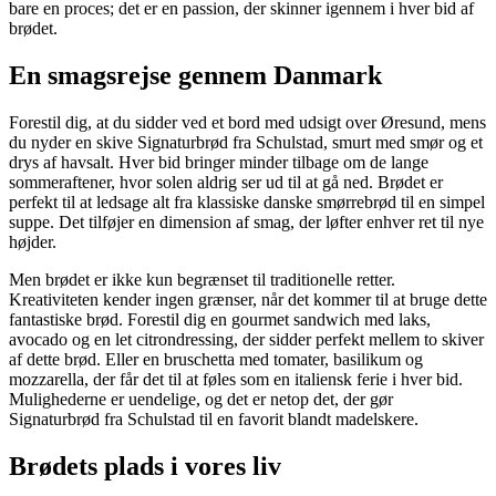
bare en proces; det er en passion, der skinner igennem i hver bid af
brødet.
En smagsrejse gennem Danmark
Forestil dig, at du sidder ved et bord med udsigt over Øresund, mens
du nyder en skive Signaturbrød fra Schulstad, smurt med smør og et
drys af havsalt. Hver bid bringer minder tilbage om de lange
sommeraftener, hvor solen aldrig ser ud til at gå ned. Brødet er
perfekt til at ledsage alt fra klassiske danske smørrebrød til en simpel
suppe. Det tilføjer en dimension af smag, der løfter enhver ret til nye
højder.
Men brødet er ikke kun begrænset til traditionelle retter.
Kreativiteten kender ingen grænser, når det kommer til at bruge dette
fantastiske brød. Forestil dig en gourmet sandwich med laks,
avocado og en let citrondressing, der sidder perfekt mellem to skiver
af dette brød. Eller en bruschetta med tomater, basilikum og
mozzarella, der får det til at føles som en italiensk ferie i hver bid.
Mulighederne er uendelige, og det er netop det, der gør
Signaturbrød fra Schulstad til en favorit blandt madelskere.
Brødets plads i vores liv