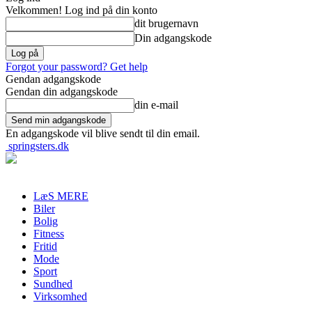
Velkommen! Log ind på din konto
dit brugernavn
Din adgangskode
Forgot your password? Get help
Gendan adgangskode
Gendan din adgangskode
din e-mail
En adgangskode vil blive sendt til din email.
springsters.dk
LæS MERE
Biler
Bolig
Fitness
Fritid
Mode
Sport
Sundhed
Virksomhed