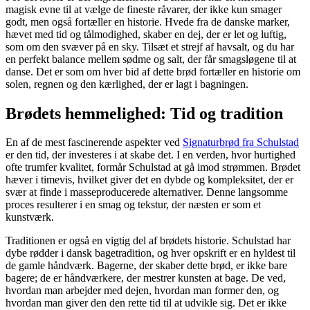
magisk evne til at vælge de fineste råvarer, der ikke kun smager
godt, men også fortæller en historie. Hvede fra de danske marker,
hævet med tid og tålmodighed, skaber en dej, der er let og luftig,
som om den svæver på en sky. Tilsæt et strejf af havsalt, og du har
en perfekt balance mellem sødme og salt, der får smagsløgene til at
danse. Det er som om hver bid af dette brød fortæller en historie om
solen, regnen og den kærlighed, der er lagt i bagningen.
Brødets hemmelighed: Tid og tradition
En af de mest fascinerende aspekter ved
Signaturbrød fra Schulstad
er den tid, der investeres i at skabe det. I en verden, hvor hurtighed
ofte trumfer kvalitet, formår Schulstad at gå imod strømmen. Brødet
hæver i timevis, hvilket giver det en dybde og kompleksitet, der er
svær at finde i masseproducerede alternativer. Denne langsomme
proces resulterer i en smag og tekstur, der næsten er som et
kunstværk.
Traditionen er også en vigtig del af brødets historie. Schulstad har
dybe rødder i dansk bagetradition, og hver opskrift er en hyldest til
de gamle håndværk. Bagerne, der skaber dette brød, er ikke bare
bagere; de er håndværkere, der mestrer kunsten at bage. De ved,
hvordan man arbejder med dejen, hvordan man former den, og
hvordan man giver den den rette tid til at udvikle sig. Det er ikke