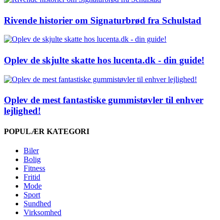
Rivende historier om Signaturbrød fra Schulstad
Oplev de skjulte skatte hos lucenta.dk - din guide!
Oplev de mest fantastiske gummistøvler til enhver
lejlighed!
POPULÆR KATEGORI
Biler
Bolig
Fitness
Fritid
Mode
Sport
Sundhed
Virksomhed