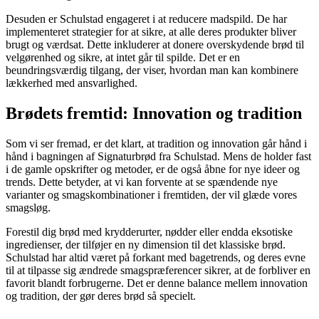
Desuden er Schulstad engageret i at reducere madspild. De har
implementeret strategier for at sikre, at alle deres produkter bliver
brugt og værdsat. Dette inkluderer at donere overskydende brød til
velgørenhed og sikre, at intet går til spilde. Det er en
beundringsværdig tilgang, der viser, hvordan man kan kombinere
lækkerhed med ansvarlighed.
Brødets fremtid: Innovation og tradition
Som vi ser fremad, er det klart, at tradition og innovation går hånd i
hånd i bagningen af Signaturbrød fra Schulstad. Mens de holder fast
i de gamle opskrifter og metoder, er de også åbne for nye ideer og
trends. Dette betyder, at vi kan forvente at se spændende nye
varianter og smagskombinationer i fremtiden, der vil glæde vores
smagsløg.
Forestil dig brød med krydderurter, nødder eller endda eksotiske
ingredienser, der tilføjer en ny dimension til det klassiske brød.
Schulstad har altid været på forkant med bagetrends, og deres evne
til at tilpasse sig ændrede smagspræferencer sikrer, at de forbliver en
favorit blandt forbrugerne. Det er denne balance mellem innovation
og tradition, der gør deres brød så specielt.