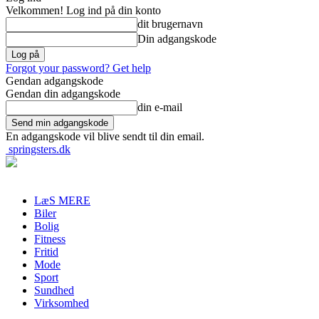
Velkommen! Log ind på din konto
dit brugernavn
Din adgangskode
Forgot your password? Get help
Gendan adgangskode
Gendan din adgangskode
din e-mail
En adgangskode vil blive sendt til din email.
springsters.dk
LæS MERE
Biler
Bolig
Fitness
Fritid
Mode
Sport
Sundhed
Virksomhed