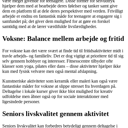
være meget givende for teenagere. Disse former for selvudtryk
hjælper dem med at bearbejde deres følelser og tanker samt give
dem en platform til at dele deres perspektiver med verden. Frivilligt
arbejde er endnu en fantastisk måde for teenagere at engagere sig i
samfundet på; det giver dem mulighed for at gøre en forskel
samtidig med at de lærer værdifulde livsfærdigheder.
Voksne: Balance mellem arbejde og fritid
For voksne kan det være svært at finde tid til fritidsaktiviteter midt i
travle arbejds- og familieliv. Det er dog vigtigt at prioritere tid til sig
selv gennem hobbyer og interesser. Fitnesscentre tilbyder ofte
klasser som yoga, pilates eller dans – disse aktiviteter hjælper ikke
kun med fysisk velvære men også mental afslapning.
Kunstneriske aktiviteter som keramik eller maleri kan også være
fantastiske måder for voksne at slippe stresset fra hverdagen på.
Deltagelse i lokale kurser giver ikke blot mulighed for kreativ
udfoldelse men åbner også op for sociale interaktioner med
ligesindede personer.
Seniors livskvalitet gennem aktivitet
Seniors livskvalitet kan forbedres betydeligt gennem deltagelse i