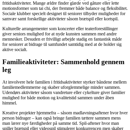
fritidsaktiviteter. Mange ældre finder glæde ved gåture eller lette
motionsformer som tai chi, der fremmer både balance og fleksibilitet.
Sociale klubber specielt designet til seniorer tilbyder muligheder for
samvær samt forskellige aktiviteter såsom brætspil eller kortspil.
Kulturelle arrangementer som koncerter eller teaterforestillinger
giver seniors mulighed for at nyde kunsten sammen med andre
mennesker. Desuden er frivilligt arbejde stadig en fantastisk måde
for seniorer at bidrage til samfundet samtidig med at de holder sig
aktive socialt.
Familieaktiviteter: Sammenhold gennem
leg
At involvere hele familien i fritidsaktiviteter styrker båndene mellem
familiemedlemmerne og skaber uforglemmelige minder sammen.
Udendørs aktiviteter såsom vandreture eller cykelture giver familier
mulighed for både motion og kvalitetstid sammen under åben
himmel.
Kreative projekter hjemmefra – såsom madlavningsaftener hvor hver
person bidrager – kan også bringe familien tættere sammen mens
man lærer nye færdigheder på samme tid. Spil-aftener hvor man
spiller brætspil eller videospil stimulerer konkurrencen men skaber