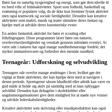
Børn har en naturlig nysgerrighed og energi, som gør dem ideelle til
en bred vifte af fritidsaktiviteter. Sport som fodbold, basketball og
svømning er populære valg, da de ikke kun fremmer fysisk aktivitet
men også teamwork og sociale færdigheder. Desuden kan kreative
aktiviteter som maleri, musik og teater stimulere deres fantasi og
hjælpe med at udvikle deres kunstneriske evner.
En anden fantastisk aktivitet for børn er scouting eller
friluftsgrupper. Disse programmer lærer børn om naturen,
overlevelsesfærdigheder og venskab gennem udendørs eventyr. At
være ude i naturen har også mange sundhedsmæssige fordele; det
styrker immunforsvaret og forbedrer den mentale sundhed.
Teenageår: Udforskning og selvudvikling
Teenagere står overfor mange ændringer i livet, hvilket gør det
vigtigt at finde aktiviteter, der kan hjælpe dem med at navigere i
denne periode. Sportsgrene såsom håndbold eller atletik kan være en
god måde at holde sig aktiv på samtidig med at man opbygger
selvtillid. Desuden kan deltagelse i skoleklubber eller
ungdomsorganisationer give dem mulighed for at møde nye venner
og udvikle lederskabsfærdigheder.
Kreative aktiviteter som skrivning eller musikproduktion kan også