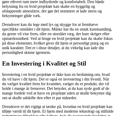
gøre ethvert rum mere indbydende og komfortabelt. Den bløde
belysning fra en hvid projektør kan skabe en hyggelig og
afslappende atmosfære, der gør det nemmere at lade stress og
bekymringer glide væk.
Derudover kan du lege med lys og skygge for at fremhæve
specifikke områder i dit hjem. Måske har du en smuk kunstsamling,
du gerne vil vise frem, eller en storslået væg, der bare skriger efter
opmærksomhed. Ved at bruge en hvid projektør kan du skabe fokus
på disse elementer, hvilket giver dit hjem et personligt præg og en
unik karakter. Det er i disse detaljer, at du virkelig kan lade din
personlighed skinne igennem.
En Investering i Kvalitet og Stil
Investering i en hvid projektør er ikke kun en beslutning om, hvad
du vil have i dit hjem. Det er også en investering i din livsstil. Når
du vælger kvalitet frem for kvantitet, vælger du et produkt, der vil
holde i mange år fremover. Det betyder, at du kan nyde godt af de
mange fordele ved at have en projektør uden at skulle bekymre dig
om at skulle udskifte den efter et par måneder.
Derudover er det vigtigt at tænke på, hvordan en hvid projektør kan
tilføje værdi til dit hjem. Et hjem med moderne teknologi og stilfulde
indretninger tiltrækker ofte købere, hvis du nogensinde beslutter at