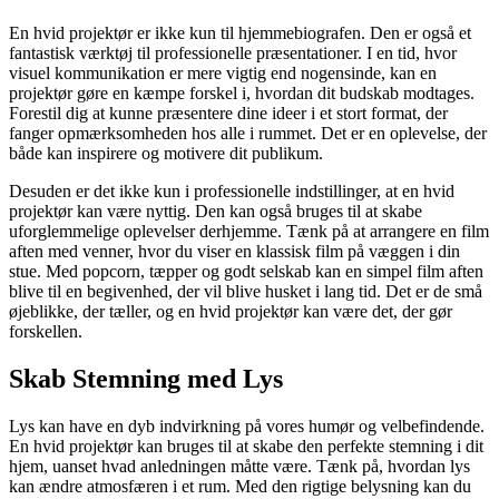
En hvid projektør er ikke kun til hjemmebiografen. Den er også et
fantastisk værktøj til professionelle præsentationer. I en tid, hvor
visuel kommunikation er mere vigtig end nogensinde, kan en
projektør gøre en kæmpe forskel i, hvordan dit budskab modtages.
Forestil dig at kunne præsentere dine ideer i et stort format, der
fanger opmærksomheden hos alle i rummet. Det er en oplevelse, der
både kan inspirere og motivere dit publikum.
Desuden er det ikke kun i professionelle indstillinger, at en hvid
projektør kan være nyttig. Den kan også bruges til at skabe
uforglemmelige oplevelser derhjemme. Tænk på at arrangere en film
aften med venner, hvor du viser en klassisk film på væggen i din
stue. Med popcorn, tæpper og godt selskab kan en simpel film aften
blive til en begivenhed, der vil blive husket i lang tid. Det er de små
øjeblikke, der tæller, og en hvid projektør kan være det, der gør
forskellen.
Skab Stemning med Lys
Lys kan have en dyb indvirkning på vores humør og velbefindende.
En hvid projektør kan bruges til at skabe den perfekte stemning i dit
hjem, uanset hvad anledningen måtte være. Tænk på, hvordan lys
kan ændre atmosfæren i et rum. Med den rigtige belysning kan du