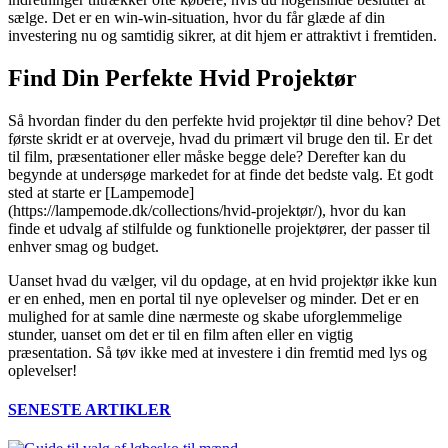
sælge. Det er en win-win-situation, hvor du får glæde af din
investering nu og samtidig sikrer, at dit hjem er attraktivt i fremtiden.
Find Din Perfekte Hvid Projektør
Så hvordan finder du den perfekte hvid projektør til dine behov? Det
første skridt er at overveje, hvad du primært vil bruge den til. Er det
til film, præsentationer eller måske begge dele? Derefter kan du
begynde at undersøge markedet for at finde det bedste valg. Et godt
sted at starte er [Lampemode]
(https://lampemode.dk/collections/hvid-projektør/), hvor du kan
finde et udvalg af stilfulde og funktionelle projektører, der passer til
enhver smag og budget.
Uanset hvad du vælger, vil du opdage, at en hvid projektør ikke kun
er en enhed, men en portal til nye oplevelser og minder. Det er en
mulighed for at samle dine nærmeste og skabe uforglemmelige
stunder, uanset om det er til en film aften eller en vigtig
præsentation. Så tøv ikke med at investere i din fremtid med lys og
oplevelser!
SENESTE ARTIKLER