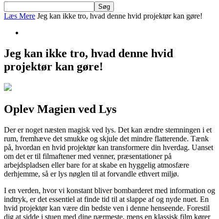
Læs Mere
Jeg kan ikke tro, hvad denne hvid projektør kan gøre!
Jeg kan ikke tro, hvad denne hvid
projektør kan gøre!
Oplev Magien ved Lys
Der er noget næsten magisk ved lys. Det kan ændre stemningen i et
rum, fremhæve det smukke og skjule det mindre flatterende. Tænk
på, hvordan en hvid projektør kan transformere din hverdag. Uanset
om det er til filmaftener med venner, præsentationer på
arbejdspladsen eller bare for at skabe en hyggelig atmosfære
derhjemme, så er lys nøglen til at forvandle ethvert miljø.
I en verden, hvor vi konstant bliver bombarderet med information og
indtryk, er det essentiel at finde tid til at slappe af og nyde nuet. En
hvid projektør kan være din bedste ven i denne henseende. Forestil
dig at sidde i stuen med dine nærmeste, mens en klassisk film kører