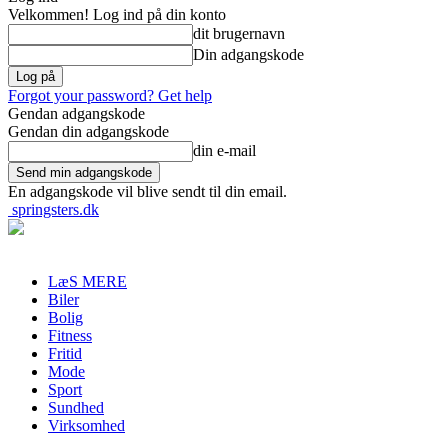
Velkommen! Log ind på din konto
dit brugernavn
Din adgangskode
Forgot your password? Get help
Gendan adgangskode
Gendan din adgangskode
din e-mail
En adgangskode vil blive sendt til din email.
springsters.dk
LæS MERE
Biler
Bolig
Fitness
Fritid
Mode
Sport
Sundhed
Virksomhed