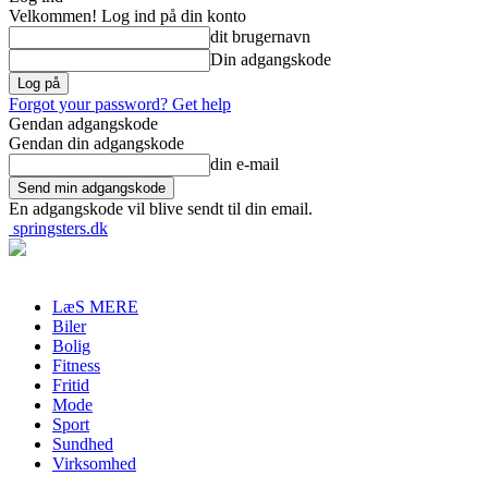
Velkommen! Log ind på din konto
dit brugernavn
Din adgangskode
Forgot your password? Get help
Gendan adgangskode
Gendan din adgangskode
din e-mail
En adgangskode vil blive sendt til din email.
springsters.dk
LæS MERE
Biler
Bolig
Fitness
Fritid
Mode
Sport
Sundhed
Virksomhed