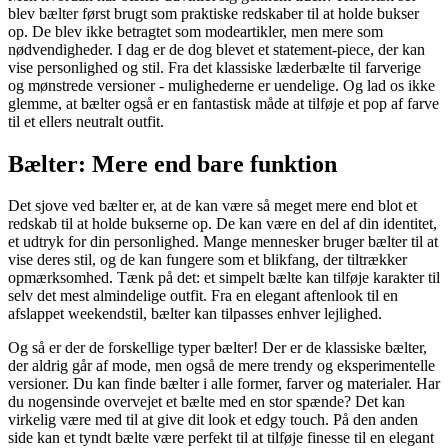
blev bælter først brugt som praktiske redskaber til at holde bukser
op. De blev ikke betragtet som modeartikler, men mere som
nødvendigheder. I dag er de dog blevet et statement-piece, der kan
vise personlighed og stil. Fra det klassiske læderbælte til farverige
og mønstrede versioner - mulighederne er uendelige. Og lad os ikke
glemme, at bælter også er en fantastisk måde at tilføje et pop af farve
til et ellers neutralt outfit.
Bælter: Mere end bare funktion
Det sjove ved bælter er, at de kan være så meget mere end blot et
redskab til at holde bukserne op. De kan være en del af din identitet,
et udtryk for din personlighed. Mange mennesker bruger bælter til at
vise deres stil, og de kan fungere som et blikfang, der tiltrækker
opmærksomhed. Tænk på det: et simpelt bælte kan tilføje karakter til
selv det mest almindelige outfit. Fra en elegant aftenlook til en
afslappet weekendstil, bælter kan tilpasses enhver lejlighed.
Og så er der de forskellige typer bælter! Der er de klassiske bælter,
der aldrig går af mode, men også de mere trendy og eksperimentelle
versioner. Du kan finde bælter i alle former, farver og materialer. Har
du nogensinde overvejet et bælte med en stor spænde? Det kan
virkelig være med til at give dit look et edgy touch. På den anden
side kan et tyndt bælte være perfekt til at tilføje finesse til en elegant