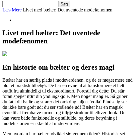
Læs Mere
Livet med bælter: Det uventede modefænomen
Livet med bælter: Det uventede
modefænomen
En historie om bælter og deres magi
Bælter har en særlig plads i modeverdenen, og de er meget mere end
blot et praktisk tilbehør. De har en evne til at transformere et helt
outfit fra almindeligt til ekstraordinært. Forestil dig dette: Du står
foran spejlet iført din yndlingskjole. Men noget mangler. Så griber
du fat i dit bælte og snører det omkring taljen. Voila! Pludselig ser
du ikke bare godt ud; du ser strålende ud! Bælter har en magisk
evne til at fremhæve former og tilføje struktur til ethvert look. De
kan være både funktionelle og stilfulde, og deres betydning i
modehistorien er ikke til at undervurdere.
Men hvordan har bælter udviklet sig gennem tiden? Historisk set