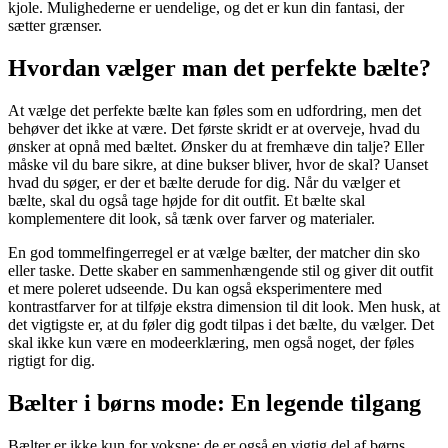
kjole. Mulighederne er uendelige, og det er kun din fantasi, der
sætter grænser.
Hvordan vælger man det perfekte bælte?
At vælge det perfekte bælte kan føles som en udfordring, men det
behøver det ikke at være. Det første skridt er at overveje, hvad du
ønsker at opnå med bæltet. Ønsker du at fremhæve din talje? Eller
måske vil du bare sikre, at dine bukser bliver, hvor de skal? Uanset
hvad du søger, er der et bælte derude for dig. Når du vælger et
bælte, skal du også tage højde for dit outfit. Et bælte skal
komplementere dit look, så tænk over farver og materialer.
En god tommelfingerregel er at vælge bælter, der matcher din sko
eller taske. Dette skaber en sammenhængende stil og giver dit outfit
et mere poleret udseende. Du kan også eksperimentere med
kontrastfarver for at tilføje ekstra dimension til dit look. Men husk, at
det vigtigste er, at du føler dig godt tilpas i det bælte, du vælger. Det
skal ikke kun være en modeerklæring, men også noget, der føles
rigtigt for dig.
Bælter i børns mode: En legende tilgang
Bælter er ikke kun for voksne; de er også en vigtig del af børns