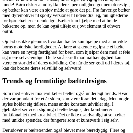
mode! Børn elsker at udtrykke deres personlighed gennem deres tøj,
og bælter kan være en sjov måde at gøre det på. Fra farverige bælter
med dyremotiver til sporty versioner til udendørs leg, mulighederne
for børnebælter er uendelige. Bælter kan hjælpe med at holde
bukserne op, men de kan også tilføje et sjovt element til ethvert
outfit.
Og lad os ikke glemme, hvordan bælter kan hjælpe med at udvikle
børns motoriske færdigheder. At lære at spænde og løsne et bælte
kan være en nyttig færdighed for børn, som hjælper dem med at føle
sig mere selvstændige. Dette små skridt mod uafhængighed kan
være en stor del af deres udvikling. Og når de ser godt ud i deres tøj,
kan det booste deres selvtillid og selvværd.
Trends og fremtidige bæltedesigns
Som med enhver modeartikel er bælter også underlagt trends. Hvad
der var populært for et år siden, kan være forældet i dag. Men nogle
styles holder sig tidløse, mens andre konstant udvikler sig. I
øjeblikket ser vi en stigning i bæltedesigns, der kombinerer
funktionalitet med kreativitet. Det er ikke usædvanligt at se bælter
med unikke spænder, der fungerer som et kunstværk i sig selv.
Derudover er bæltetrenden også blevet mere bæredygtig. Flere og