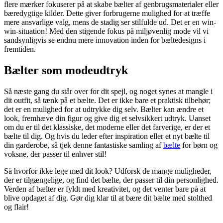
flere mærker fokuserer på at skabe bælter af genbrugsmaterialer eller
bæredygtige kilder. Dette giver forbrugerne mulighed for at træffe
mere ansvarlige valg, mens de stadig ser stilfulde ud. Det er en win-
win-situation! Med den stigende fokus på miljøvenlig mode vil vi
sandsynligvis se endnu mere innovation inden for bæltedesigns i
fremtiden.
Bælter som modeudtryk
Så næste gang du står over for dit spejl, og noget synes at mangle i
dit outfit, så tænk på et bælte. Det er ikke bare et praktisk tilbehør;
det er en mulighed for at udtrykke dig selv. Bælter kan ændre et
look, fremhæve din figur og give dig et selvsikkert udtryk. Uanset
om du er til det klassiske, det moderne eller det farverige, er der et
bælte til dig. Og hvis du leder efter inspiration eller et nyt bælte til
din garderobe, så tjek denne fantastiske samling af
bælte
for børn og
voksne, der passer til enhver stil!
Så hvorfor ikke lege med dit look? Udforsk de mange muligheder,
der er tilgængelige, og find det bælte, der passer til din personlighed.
Verden af bælter er fyldt med kreativitet, og det venter bare på at
blive opdaget af dig. Gør dig klar til at bære dit bælte med stolthed
og flair!