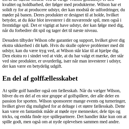
kvalitet og holdbarhed, der følger med produkterne. Wilson har et
solidt ry for at producere udstyr, der kan modstå de udfordringer, du
møder på banen. Deres produkter er designet til at holde, hvilket
betyder, at du ikke blot investerer i dit nuværende spil, men også i
fremtidige spil. Det er vigtigt at have udstyr, der kan følge med dig,
når du forbedrer dit spil og tager det til næste niveau.
Desuden tilbyder Wilson ofte garantier og support, hvilket giver dig
ekstra sikkerhed i dit køb. Hvis du skulle opleve problemer med dit
udstyr, kan du være tryg ved, at Wilson står klar til at hjælpe dig.
Den ekstra ro i sindet ved at vide, at du har valgt et mærke, der står
ved sine produkter, er uvurderlig, især når man investerer i udstyr,
der kan være en betydelig udgift.
En del af golffællesskabet
At spille golf handler også om fællesskab. Når du vælger Wilson,
bliver du en del af en stor gruppe af golfspillere, der alle deler en
passion for sporten. Wilson sponsorere mange events og turneringer,
hvilket giver dig mulighed for at deltage i et større fællesskab. Dette
kan være en fantastisk måde at møde nye mennesker, dele tips og
tricks, og endda finde nye spillepartnere. Det handler ikke kun om at
spille godt, men også om at nyde oplevelsen sammen med andre.