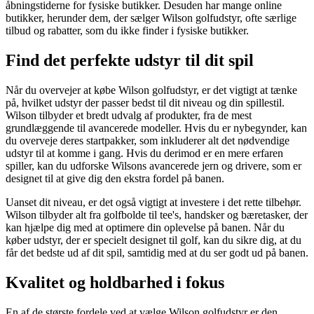
åbningstiderne for fysiske butikker. Desuden har mange online
butikker, herunder dem, der sælger Wilson golfudstyr, ofte særlige
tilbud og rabatter, som du ikke finder i fysiske butikker.
Find det perfekte udstyr til dit spil
Når du overvejer at købe Wilson golfudstyr, er det vigtigt at tænke
på, hvilket udstyr der passer bedst til dit niveau og din spillestil.
Wilson tilbyder et bredt udvalg af produkter, fra de mest
grundlæggende til avancerede modeller. Hvis du er nybegynder, kan
du overveje deres startpakker, som inkluderer alt det nødvendige
udstyr til at komme i gang. Hvis du derimod er en mere erfaren
spiller, kan du udforske Wilsons avancerede jern og drivere, som er
designet til at give dig den ekstra fordel på banen.
Uanset dit niveau, er det også vigtigt at investere i det rette tilbehør.
Wilson tilbyder alt fra golfbolde til tee's, handsker og bæretasker, der
kan hjælpe dig med at optimere din oplevelse på banen. Når du
køber udstyr, der er specielt designet til golf, kan du sikre dig, at du
får det bedste ud af dit spil, samtidig med at du ser godt ud på banen.
Kvalitet og holdbarhed i fokus
En af de største fordele ved at vælge Wilson golfudstyr er den