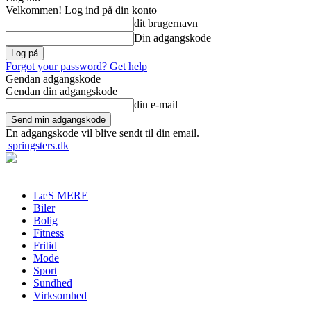
Velkommen! Log ind på din konto
dit brugernavn
Din adgangskode
Forgot your password? Get help
Gendan adgangskode
Gendan din adgangskode
din e-mail
En adgangskode vil blive sendt til din email.
springsters.dk
LæS MERE
Biler
Bolig
Fitness
Fritid
Mode
Sport
Sundhed
Virksomhed