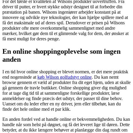
For det første er kvaliteten af Wilsons produkter uovertruffen. Fra
driver til putter, er hvert stykke udstyr designet til at forbedre din
præstation på banen. Wilsons ingeniører arbejder konstant på at
innovere og udvikle nye teknologier, der kan hjælpe spillere med at
få det maksimale ud af deres spil. Derudover er prisen på Wilsons
produkter ofte mere overkommelig sammenlignet med andre
mærker, hvilket gør dem til et glimrende valg for dem, der ønsker at
få mest muligt for deres penge.
En online shoppingoplevelse som ingen
anden
I en tid hvor online shopping er blevet normen, er det mere praktisk
end nogensinde at
køb Wilson golfudstyr online
. Du kan nemt
browse gennem et væld af produkter fra dit eget hjem, uden at skulle
gå gennem de travle butikker. Online shopping giver dig mulighed
for at tage dig tid til at sammenligne forskellige produkter, læse
anmeldelser og finde præcis det udstyr, der passer til dine behov.
Uanset om du leder efter en ny driver, jern eller tilbehør, kan du
finde det hele online med et par klik.
En anden fordel ved at handle online er bekvemmeligheden. Du kan
handle når som helst på døgnet, og få det leveret lige til døren. Dette
betyder, at du ikke længere behøver at planlægge din dag rundt om