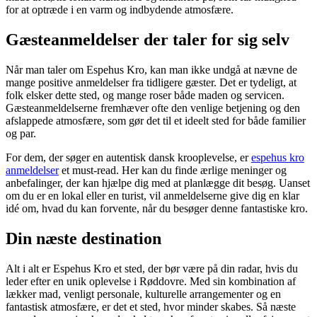
for at optræde i en varm og indbydende atmosfære.
Gæsteanmeldelser der taler for sig selv
Når man taler om Espehus Kro, kan man ikke undgå at nævne de
mange positive anmeldelser fra tidligere gæster. Det er tydeligt, at
folk elsker dette sted, og mange roser både maden og servicen.
Gæsteanmeldelserne fremhæver ofte den venlige betjening og den
afslappede atmosfære, som gør det til et ideelt sted for både familier
og par.
For dem, der søger en autentisk dansk krooplevelse, er
espehus kro
anmeldelser
et must-read. Her kan du finde ærlige meninger og
anbefalinger, der kan hjælpe dig med at planlægge dit besøg. Uanset
om du er en lokal eller en turist, vil anmeldelserne give dig en klar
idé om, hvad du kan forvente, når du besøger denne fantastiske kro.
Din næste destination
Alt i alt er Espehus Kro et sted, der bør være på din radar, hvis du
leder efter en unik oplevelse i Røddovre. Med sin kombination af
lækker mad, venligt personale, kulturelle arrangementer og en
fantastisk atmosfære, er det et sted, hvor minder skabes. Så næste