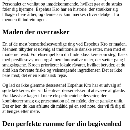
Personalet er venligt og imødekommende, hvilket gør at du straks
føler dig hjemme. Espehus Kro har en historie, der strækker sig
tilbage i flere årtier, og denne arv kan mærkes i hver detalje - fra
menuen til indretningen.
Maden der overrasker
En af de mest bemærkelsesværdige ting ved Espehus Kro er maden.
Menuen tilbyder et udvalg af traditionelle danske retter, men med et
moderne twist. For eksempel kan du finde klassikere som stegt flæsk
med persillesovs, men også mere innovative retter, der sætter gang i
smagsløgene. Kroen prioriterer lokale råvarer, hvilket betyder, at du
altid kan forvente friske og velsmagende ingredienser. Det er ikke
bare mad; det er en kulinarisk rejse.
Og lad os ikke glemme dessertene! Espehus Kro har et udvalg af
søde lækkerier, der vil få enhver dessertelsker til at svæve af glæde.
Fra klassiske kager til mere eksperimentelle desserter, der
kombinerer smag og præsentation på en måde, der er ganske unik.
Det er her, du kan afslutte dit måltid på en sød note, der vil få dig til
at længes efter mere.
Den perfekte ramme for din begivenhed