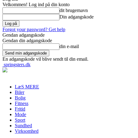
Velkommen! Log ind på din konto
dit brugernavn
Din adgangskode
Forgot your password? Get help
Gendan adgangskode
Gendan din adgangskode
din e-mail
En adgangskode vil blive sendt til din email.
springsters.dk
LæS MERE
Biler
Bolig
Fitness
Fritid
Mode
Sport
Sundhed
Virksomhed