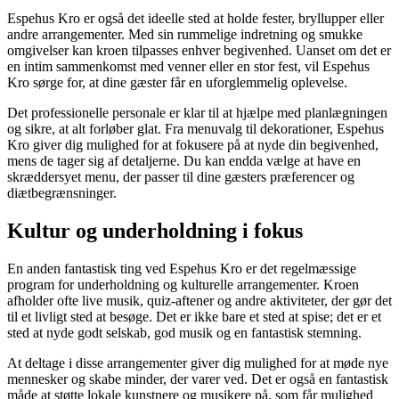
Espehus Kro er også det ideelle sted at holde fester, bryllupper eller
andre arrangementer. Med sin rummelige indretning og smukke
omgivelser kan kroen tilpasses enhver begivenhed. Uanset om det er
en intim sammenkomst med venner eller en stor fest, vil Espehus
Kro sørge for, at dine gæster får en uforglemmelig oplevelse.
Det professionelle personale er klar til at hjælpe med planlægningen
og sikre, at alt forløber glat. Fra menuvalg til dekorationer, Espehus
Kro giver dig mulighed for at fokusere på at nyde din begivenhed,
mens de tager sig af detaljerne. Du kan endda vælge at have en
skræddersyet menu, der passer til dine gæsters præferencer og
diætbegrænsninger.
Kultur og underholdning i fokus
En anden fantastisk ting ved Espehus Kro er det regelmæssige
program for underholdning og kulturelle arrangementer. Kroen
afholder ofte live musik, quiz-aftener og andre aktiviteter, der gør det
til et livligt sted at besøge. Det er ikke bare et sted at spise; det er et
sted at nyde godt selskab, god musik og en fantastisk stemning.
At deltage i disse arrangementer giver dig mulighed for at møde nye
mennesker og skabe minder, der varer ved. Det er også en fantastisk
måde at støtte lokale kunstnere og musikere på, som får mulighed