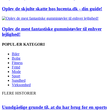
Oplev de skjulte skatte hos lucenta.dk - din guide!
Oplev de mest fantastiske gummistøvler til enhver
lejlighed!
POPULÆR KATEGORI
Biler
Bolig
Fitness
Fritid
Mode
Sport
Sundhed
Virksomhed
FLERE HISTORIER
Uundgåelige grunde til, at du har brug for en sports